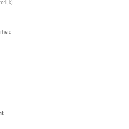
erlijk)
arheid
ht