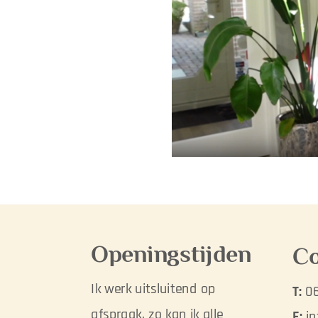
Openingstijden
Co
Ik werk uitsluitend op
T:
06
afspraak, zo kan ik alle
E:
in