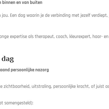
n binnen en van buiten
jou. Een dag waarin je de verbinding met jezelf verdiept, je
lange expertise als therapeut, coach, kleurexpert, haar- e
 dag
 maand persoonlijke nazorg
e zichtbaarheid, uitstraling, persoonlijke kracht, of juist a
at samengesteld):